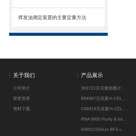
挥发油测定装置的主要定量方法
关于我们
产品展示
公司简介
383722贝克曼细胞计数Vi-CELL XR Quad Pak
荣誉资质
B94987贝克曼Vi-CELL XR 4 package
资料下载
C06019贝克曼Vi-CELL BLU 试剂包
RNA 9000 Purity & Integrity Kit
508012350cm BFS cartridge (8)