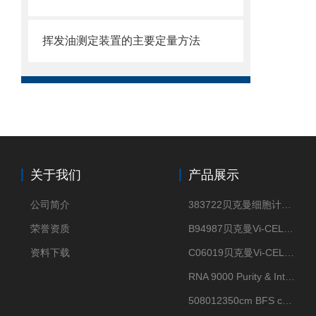
挥发油测定装置的主要定量方法
关于我们
产品展示
公司简介
383722贝克曼细胞计数Vi-CELL XR Quad Pak
荣誉资质
B94987贝克曼Vi-CELL XR 4 package
资料下载
C06019贝克曼Vi-CELL BLU 试剂包
RNA 9000 Purity & Integrity Kit
508012350cm BFS cartridge (8)