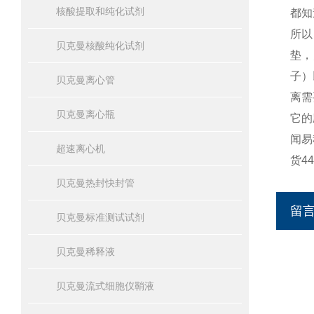
核酸提取和纯化试剂
都知
所以
贝克曼核酸纯化试剂
垫，
子）
贝克曼离心管
离需
贝克曼离心瓶
它的
闻易
超速离心机
货4
贝克曼热封快封管
留
贝克曼标准测试试剂
贝克曼稀释液
贝克曼流式细胞仪鞘液