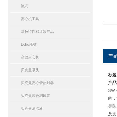
流式
离心机工具
颗粒特性和计数产品
Echo耗材
产
高效离心机
贝克曼吸头
标题
产品
贝克曼离心管热封器
SW
贝克曼蓝色测试管
的，
是防
贝克曼清洁液
及支