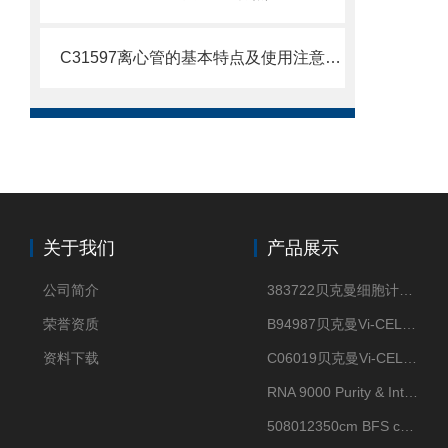
C31597离心管的基本特点及使用注意事项
关于我们
产品展示
公司简介
383722贝克曼细胞计数Vi-CELL XR Quad Pak
荣誉资质
B94987贝克曼Vi-CELL XR 4 package
资料下载
C06019贝克曼Vi-CELL BLU 试剂包
RNA 9000 Purity & Integrity Kit
508012350cm BFS cartridge (8)