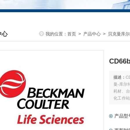
中心
我的位置：
首页
>
产品中心
>
贝克曼库尔
DUCTS CENTER
CD66
描述：
CD
曼-库尔
耗材、台
化工作站
耗材和软
产品型