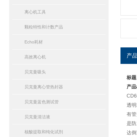
离心机工具
颗粒特性和计数产品
Echo耗材
产
高效离心机
贝克曼吸头
标题
产品
贝克曼离心管热封器
CD
贝克曼蓝色测试管
透明
有管
贝克曼清洁液
是防
核酸提取和纯化试剂
达倒