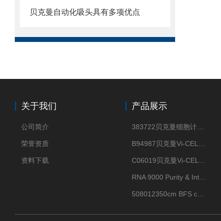
贝克曼自动化吸头具有多项优点
关于我们
产品展示
公司简介
383722贝克曼细胞计数Vi-CELL XR Quad Pak
荣誉资质
B94987贝克曼Vi-CELL XR 4 package
资料下载
C06019贝克曼Vi-CELL BLU 试剂包
RNA 9000 Purity & Integrity Kit
508012350cm BFS cartridge (8)