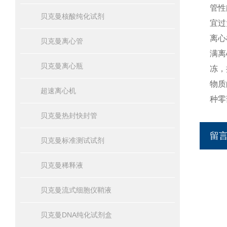
管性
贝克曼核酸纯化试剂
宜过
离心
贝克曼离心管
满离
贝克曼离心瓶
冻，
物质
超速离心机
种零
贝克曼热封快封管
留
贝克曼标准测试试剂
贝克曼稀释液
贝克曼流式细胞仪鞘液
贝克曼DNA纯化试剂盒