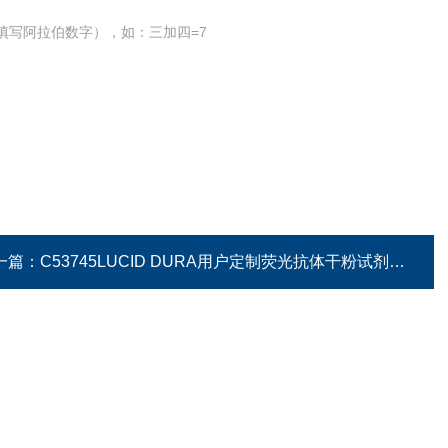
填写阿拉伯数字），如：三加四=7
一篇：
C53745LUCID DURA用户定制荧光抗体干粉试剂