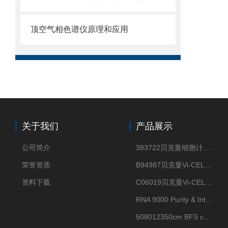
顶空气相色谱仪原理和应用
关于我们
产品展示
公司简介
383722贝克曼细胞计数Vi-CELL XR Quad Pak
荣誉资质
B94987贝克曼Vi-CELL XR 4 package
资料下载
C06019贝克曼Vi-CELL BLU 试剂包
RNA 9000 Purity & Integrity Kit
508012350cm BFS cartridge (8)