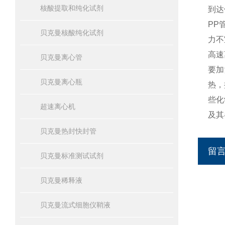
核酸提取和纯化试剂
到达
PP
贝克曼核酸纯化试剂
力不
高速
贝克曼离心管
要加
贝克曼离心瓶
热，
些化
超速离心机
及其
贝克曼热封快封管
留
贝克曼标准测试试剂
贝克曼稀释液
贝克曼流式细胞仪鞘液