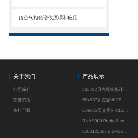
顶空气相色谱仪原理和应用
关于我们
产品展示
公司简介
383722贝克曼细胞计数Vi-CELL XR Quad Pak
荣誉资质
B94987贝克曼Vi-CELL XR 4 package
资料下载
C06019贝克曼Vi-CELL BLU 试剂包
RNA 9000 Purity & Integrity Kit
508012350cm BFS cartridge (8)