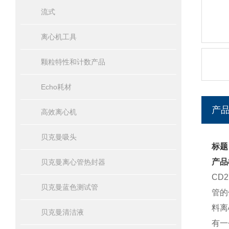
流式
离心机工具
颗粒特性和计数产品
Echo耗材
产
高效离心机
贝克曼吸头
标题
产品
贝克曼离心管热封器
CD
贝克曼蓝色测试管
管的
料离
贝克曼清洁液
有一