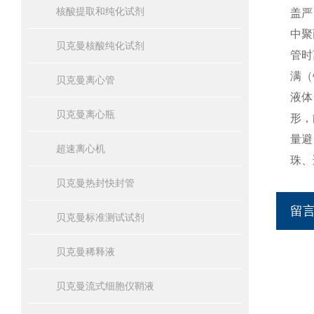
核酸提取和纯化试剂
盖严
中聚
贝克曼核酸纯化试剂
管时
满（
贝克曼离心管
液体
贝克曼离心瓶
形，
量避
超速离心机
珠、
贝克曼热封快封管
留
贝克曼标准测试试剂
贝克曼稀释液
贝克曼流式细胞仪鞘液