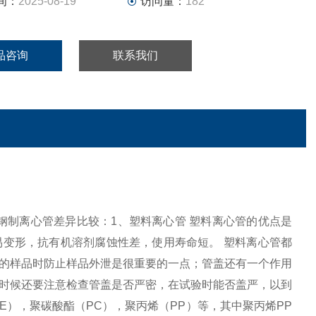
间：
2025-08-19
访问量：
182
品咨询
联系我们
管，钢制离心管差异比较：1、塑料离心管 塑料离心管的优点是
变形，抗有机溶剂腐蚀性差，使用寿命短。 塑料离心管都
的样品时防止样品外泄是很重要的一点；管盖还有一个作用
时候还要注意检查管盖是否严密，在试验时能否盖严，以到
E），聚碳酸酯（PC），聚丙烯（PP）等，其中聚丙烯PP