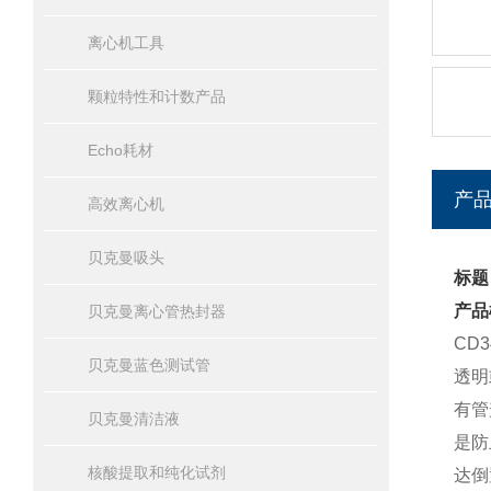
离心机工具
颗粒特性和计数产品
Echo耗材
产
高效离心机
贝克曼吸头
标题
产品
贝克曼离心管热封器
CD
贝克曼蓝色测试管
透明
有管
贝克曼清洁液
是防
核酸提取和纯化试剂
达倒