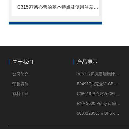
C31597离心管的基本特点及使用注意事项
关于我们
产品展示
公司简介
383722贝克曼细胞计数Vi-CELL XR Quad Pak
荣誉资质
B94987贝克曼Vi-CELL XR 4 package
资料下载
C06019贝克曼Vi-CELL BLU 试剂包
RNA 9000 Purity & Integrity Kit
508012350cm BFS cartridge (8)