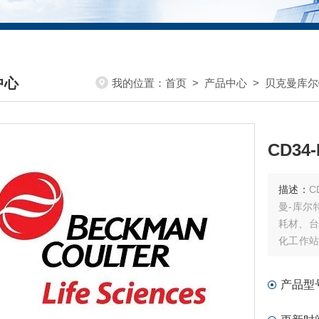
中心
我的位置：
首页
>
产品中心
>
贝克曼库尔
DUCTS CENTER
CD34
描述：
CD
曼-库尔
耗材、台
化工作站
耗材和软
产品型