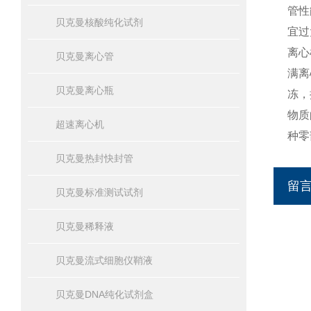
管性
贝克曼核酸纯化试剂
宜过
离心
贝克曼离心管
满离
贝克曼离心瓶
冻，
物质
超速离心机
种零
贝克曼热封快封管
留
贝克曼标准测试试剂
贝克曼稀释液
贝克曼流式细胞仪鞘液
贝克曼DNA纯化试剂盒