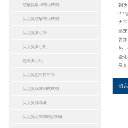
核酸提取和纯化试剂
到达
PP
贝克曼核酸纯化试剂
力不
高速
贝克曼离心管
要加
贝克曼离心瓶
热，
些化
超速离心机
及其
贝克曼热封快封管
留
贝克曼标准测试试剂
贝克曼稀释液
贝克曼流式细胞仪鞘液