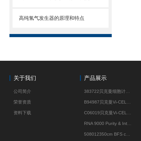
高纯氢气发生器的原理和特点
关于我们
产品展示
公司简介
383722贝克曼细胞计数Vi-CELL XR Quad Pak
荣誉资质
B94987贝克曼Vi-CELL XR 4 package
资料下载
C06019贝克曼Vi-CELL BLU 试剂包
RNA 9000 Purity & Integrity Kit
508012350cm BFS cartridge (8)