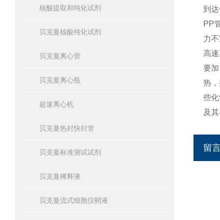
核酸提取和纯化试剂
到达
PP
贝克曼核酸纯化试剂
力不
高速
贝克曼离心管
要加
贝克曼离心瓶
热，
些化
超速离心机
及其
贝克曼热封快封管
留
贝克曼标准测试试剂
贝克曼稀释液
贝克曼流式细胞仪鞘液