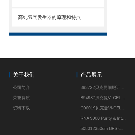
高纯氢气发生器的原理和特点
关于我们
产品展示
公司简介
383722贝克曼细胞计数Vi-CELL XR Quad Pak
荣誉资质
B94987贝克曼Vi-CELL XR 4 package
资料下载
C06019贝克曼Vi-CELL BLU 试剂包
RNA 9000 Purity & Integrity Kit
508012350cm BFS cartridge (8)