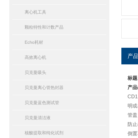
离心机工具
颗粒特性和计数产品
Echo耗材
产
高效离心机
贝克曼吸头
标题：
产品
贝克曼离心管热封器
CD
贝克曼蓝色测试管
明或
管盖
贝克曼清洁液
防止
核酸提取和纯化试剂
倒置