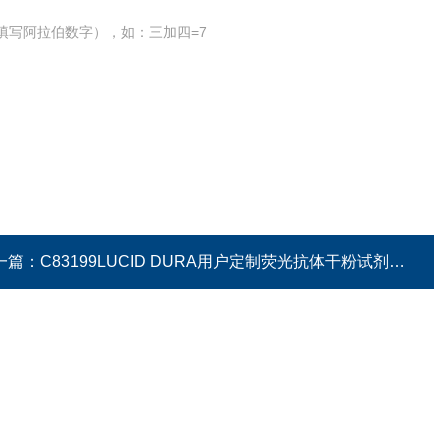
填写阿拉伯数字），如：三加四=7
一篇：
C83199LUCID DURA用户定制荧光抗体干粉试剂