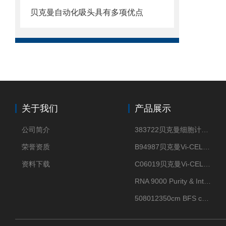
贝克曼自动化吸头具有多项优点
关于我们
产品展示
公司简介
383722贝克曼细胞计数Vi-CELL XR Quad Pak
荣誉资质
B94987贝克曼Vi-CELL XR 4 package
资料下载
C06019贝克曼Vi-CELL BLU 试剂包
RNA 9000 Purity & Integrity Kit
508012350cm BFS cartridge (8)