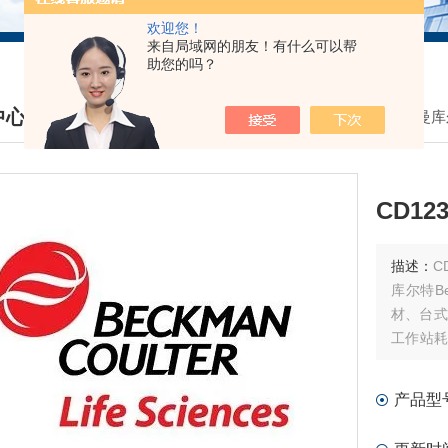
欢迎您！
来自局域网的朋友！有什么可以帮
助您的吗？
中心
我的位置：
首页
>
产品中心
>
贝克曼库
DUCTS CENTER
CD12
描述：
CD
库尔特B
材、台式
工作站耗
材和软件
产品型