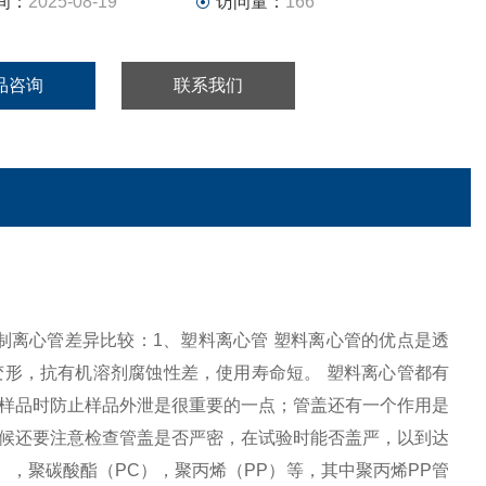
间：
2025-08-19
访问量：
166
品咨询
联系我们
心管，钢制离心管差异比较：1、塑料离心管 塑料离心管的优点是透
形，抗有机溶剂腐蚀性差，使用寿命短。 塑料离心管都有
样品时防止样品外泄是很重要的一点；管盖还有一个作用是
候还要注意检查管盖是否严密，在试验时能否盖严，以到达
），聚碳酸酯（PC），聚丙烯（PP）等，其中聚丙烯PP管