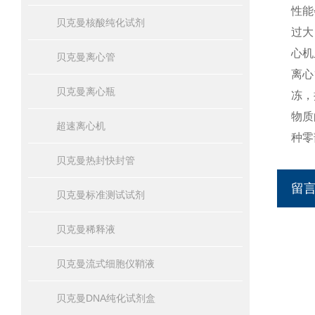
性能
贝克曼核酸纯化试剂
过大
心机
贝克曼离心管
离心
贝克曼离心瓶
冻，
物质
超速离心机
种零
贝克曼热封快封管
留
贝克曼标准测试试剂
贝克曼稀释液
贝克曼流式细胞仪鞘液
贝克曼DNA纯化试剂盒