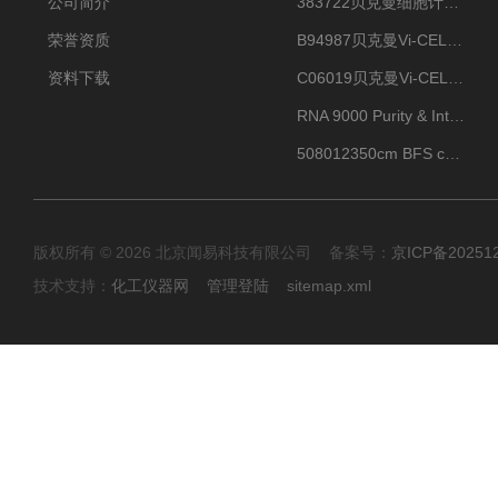
公司简介
383722贝克曼细胞计数Vi-CELL XR Quad Pak
荣誉资质
B94987贝克曼Vi-CELL XR 4 package
资料下载
C06019贝克曼Vi-CELL BLU 试剂包
RNA 9000 Purity & Integrity Kit
508012350cm BFS cartridge (8)
版权所有 © 2026 北京闻易科技有限公司 备案号：
京ICP备20251
技术支持：
化工仪器网
管理登陆
sitemap.xml