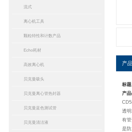
流式
离心机工具
颗粒特性和计数产品
Echo耗材
产
高效离心机
贝克曼吸头
标题
产品
贝克曼离心管热封器
CD
贝克曼蓝色测试管
透明
有管
贝克曼清洁液
是防