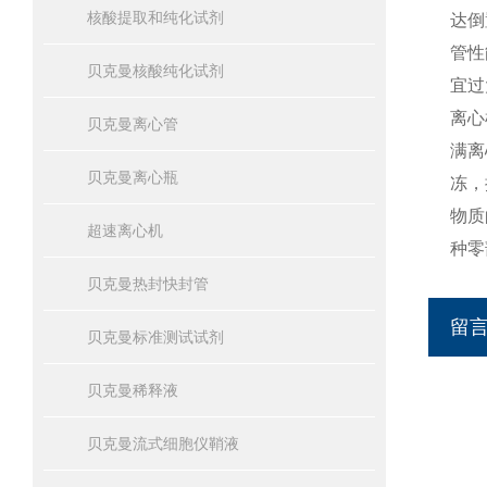
核酸提取和纯化试剂
达倒
管性
贝克曼核酸纯化试剂
宜过
离心
贝克曼离心管
满离
贝克曼离心瓶
冻，
物质
超速离心机
种零
贝克曼热封快封管
留
贝克曼标准测试试剂
贝克曼稀释液
贝克曼流式细胞仪鞘液