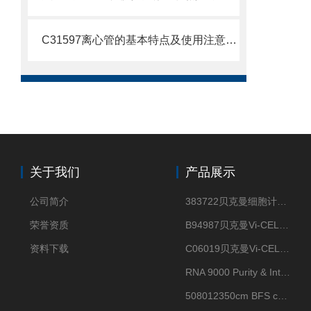
C31597离心管的基本特点及使用注意事项
关于我们
产品展示
公司简介
383722贝克曼细胞计数Vi-CELL XR Quad Pak
荣誉资质
B94987贝克曼Vi-CELL XR 4 package
资料下载
C06019贝克曼Vi-CELL BLU 试剂包
RNA 9000 Purity & Integrity Kit
508012350cm BFS cartridge (8)