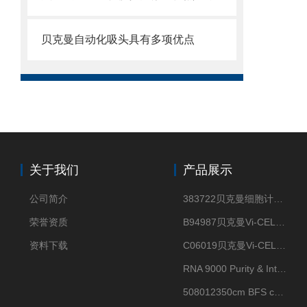
贝克曼自动化吸头具有多项优点
关于我们
产品展示
公司简介
383722贝克曼细胞计数Vi-CELL XR Quad Pak
荣誉资质
B94987贝克曼Vi-CELL XR 4 package
资料下载
C06019贝克曼Vi-CELL BLU 试剂包
RNA 9000 Purity & Integrity Kit
508012350cm BFS cartridge (8)