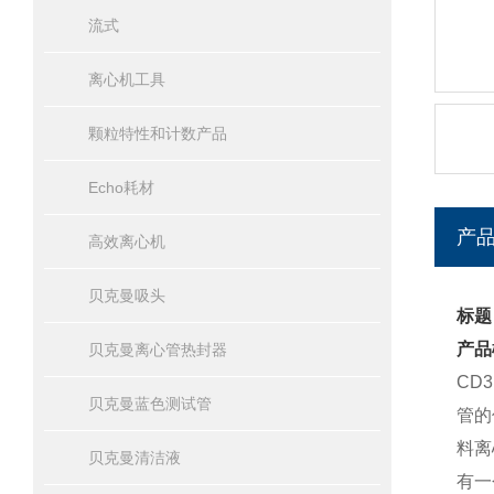
流式
离心机工具
颗粒特性和计数产品
Echo耗材
产
高效离心机
贝克曼吸头
标题
产品
贝克曼离心管热封器
CD
贝克曼蓝色测试管
管的
料离
贝克曼清洁液
有一