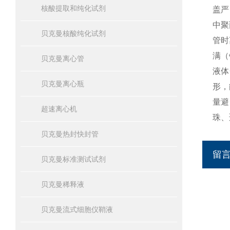
核酸提取和纯化试剂
盖严
中聚
贝克曼核酸纯化试剂
管时
满（
贝克曼离心管
液体
贝克曼离心瓶
形，
量避
超速离心机
珠、
贝克曼热封快封管
留
贝克曼标准测试试剂
贝克曼稀释液
贝克曼流式细胞仪鞘液