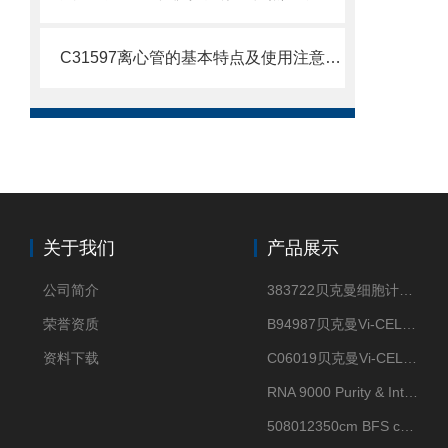
C31597离心管的基本特点及使用注意事项
关于我们
产品展示
公司简介
383722贝克曼细胞计数Vi-CELL XR Quad Pak
荣誉资质
B94987贝克曼Vi-CELL XR 4 package
资料下载
C06019贝克曼Vi-CELL BLU 试剂包
RNA 9000 Purity & Integrity Kit
508012350cm BFS cartridge (8)