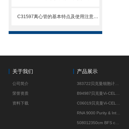
C31597离心管的基本特点及使用注意事项
关于我们
产品展示
公司简介
383722贝克曼细胞计数Vi-CELL XR Quad Pak
荣誉资质
B94987贝克曼Vi-CELL XR 4 package
资料下载
C06019贝克曼Vi-CELL BLU 试剂包
RNA 9000 Purity & Integrity Kit
508012350cm BFS cartridge (8)