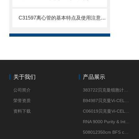
C31597离心管的基本特点及使用注意事项
关于我们
产品展示
公司简介
383722贝克曼细胞计数Vi-CELL XR Quad Pak
荣誉资质
B94987贝克曼Vi-CELL XR 4 package
资料下载
C06019贝克曼Vi-CELL BLU 试剂包
RNA 9000 Purity & Integrity Kit
508012350cm BFS cartridge (8)