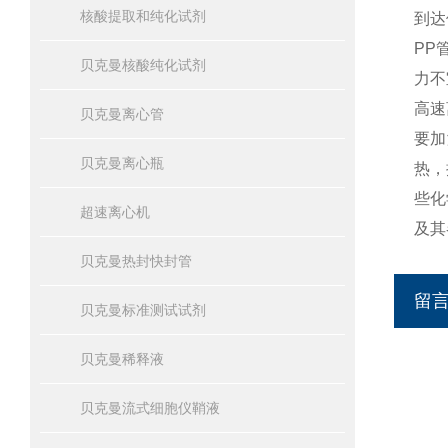
核酸提取和纯化试剂
到达
PP
贝克曼核酸纯化试剂
力不
高速
贝克曼离心管
要加
贝克曼离心瓶
热，
些化
超速离心机
及其
贝克曼热封快封管
留
贝克曼标准测试试剂
贝克曼稀释液
贝克曼流式细胞仪鞘液