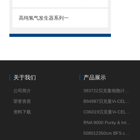
高纯氢气发生器系列一
关于我们
产品展示
公司简介
383722贝克曼细胞计数Vi-CELL XR Quad Pak
荣誉资质
B94987贝克曼Vi-CELL XR 4 package
资料下载
C06019贝克曼Vi-CELL BLU 试剂包
RNA 9000 Purity & Integrity Kit
508012350cm BFS cartridge (8)