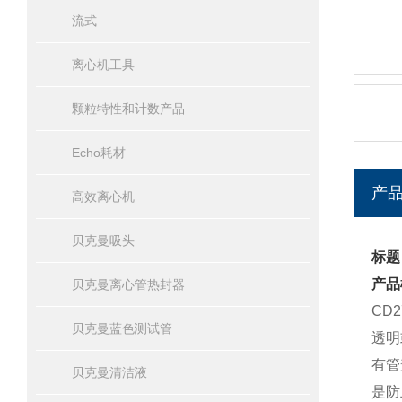
流式
离心机工具
颗粒特性和计数产品
Echo耗材
产
高效离心机
贝克曼吸头
标题
产品
贝克曼离心管热封器
CD
贝克曼蓝色测试管
透明
有管
贝克曼清洁液
是防