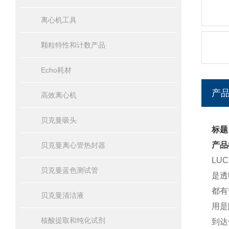
离心机工具
颗粒特性和计数产品
Echo耗材
产
高效离心机
贝克曼吸头
标题
产品
贝克曼离心管热封器
LU
贝克曼蓝色测试管
是透
都有
贝克曼清洁液
用是
核酸提取和纯化试剂
到达