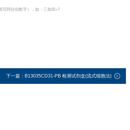
填写阿拉伯数字），如：三加四=7
下一篇：
B13035CD31-PB 检测试剂盒(流式细胞法)