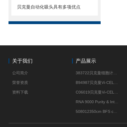
贝克曼自动化吸头具有多项优点
关于我们
产品展示
公司简介
383722贝克曼细胞计数Vi-CELL XR Quad Pak
荣誉资质
B94987贝克曼Vi-CELL XR 4 package
资料下载
C06019贝克曼Vi-CELL BLU 试剂包
RNA 9000 Purity & Integrity Kit
508012350cm BFS cartridge (8)