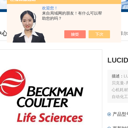
欢迎您！
来自局域网的朋友！有什么可以帮
助您的吗？
中心
我的位置：
首页
>
产品中心
>
贝克曼库尔
DUCTS CENTER
LUC
描述：
LU
贝克曼-
心机耗材
自动化工
试剂耗材
产品型