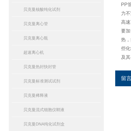
PP
贝克曼核酸纯化试剂
力不
高速
贝克曼离心管
要加
贝克曼离心瓶
热，
些化
超速离心机
及其
贝克曼热封快封管
留
贝克曼标准测试试剂
贝克曼稀释液
贝克曼流式细胞仪鞘液
贝克曼DNA纯化试剂盒