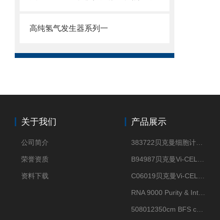
高纯氢气发生器系列一
关于我们
产品展示
公司简介
383722贝克曼细胞计数Vi-CELL XR Quad Pak
荣誉资质
B94987贝克曼Vi-CELL XR 4 package
资料下载
C06019贝克曼Vi-CELL BLU 试剂包
RNA 9000 Purity & Integrity Kit
508012350cm BFS cartridge (8)