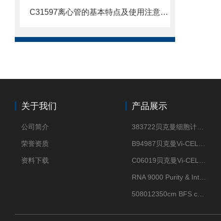
C31597离心管的基本特点及使用注意事项
关于我们
产品展示
公司简介
383722贝克曼细胞计数Vi-CELL XR Quad Pak
荣誉资质
B94987贝克曼Vi-CELL XR 4 package
资料下载
C06019贝克曼Vi-CELL BLU 试剂包
RNA 9000 Purity & Integrity Kit
508012350cm BFS cartridge (8)