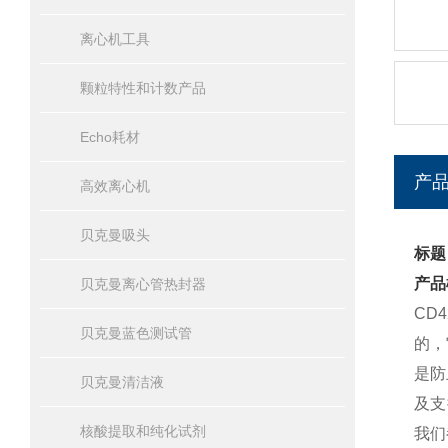
离心机工具
颗粒特性和计数产品
Echo耗材
产
高效离心机
贝克曼吸头
标题
产品
贝克曼离心管热封器
CD
贝克曼蓝色测试管
的，
是防
贝克曼清洁液
及支
核酸提取和纯化试剂
我们