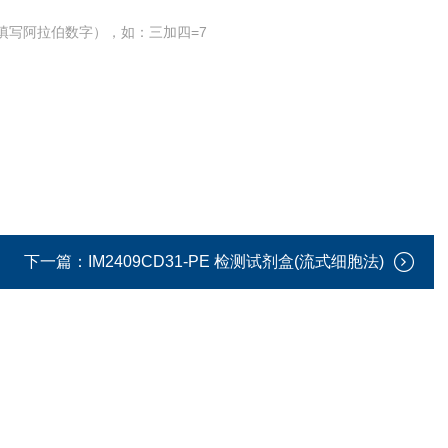
填写阿拉伯数字），如：三加四=7
下一篇：
IM2409CD31-PE 检测试剂盒(流式细胞法)