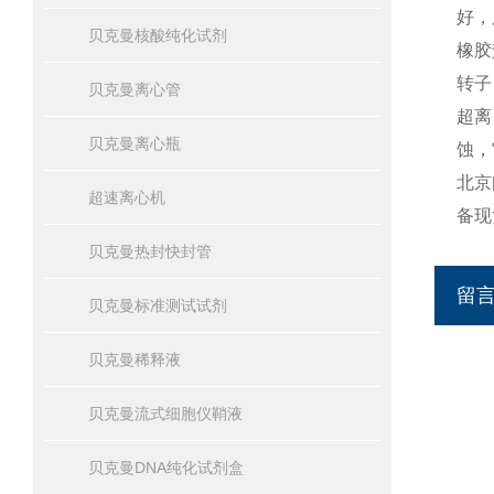
好，
贝克曼核酸纯化试剂
橡胶
转子
贝克曼离心管
超离
贝克曼离心瓶
蚀，
北京
超速离心机
备现
贝克曼热封快封管
留
贝克曼标准测试试剂
贝克曼稀释液
贝克曼流式细胞仪鞘液
贝克曼DNA纯化试剂盒