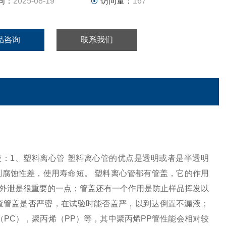
间：
2025-08-19
访问量：
167
品咨询
联系我们
较：1、塑料离心管 塑料离心管的优点是透明或者是半透明
腐蚀性差，使用寿命短。 塑料离心管都有管盖，它的作用
外泄是很重要的一点；管盖还有一个作用是防止样品挥发以
查管盖是否严密，在试验时能否盖严，以到达倒置不漏液；
PC），聚丙烯（PP）等，其中聚丙烯PP管性能会相对较