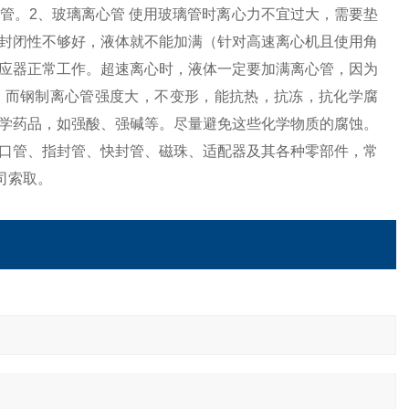
管。2、玻璃离心管 使用玻璃管时离心力不宜过大，需要垫
封闭性不够好，液体就不能加满（针对高速离心机且使用角
应器正常工作。超速离心时，液体一定要加满离心管，因为
 而钢制离心管强度大，不变形，能抗热，抗冻，抗化学腐
学药品，如强酸、强碱等。尽量避免这些化学物质的腐蚀。
口管、指封管、快封管、磁珠、适配器及其各种零部件，常
司索取。