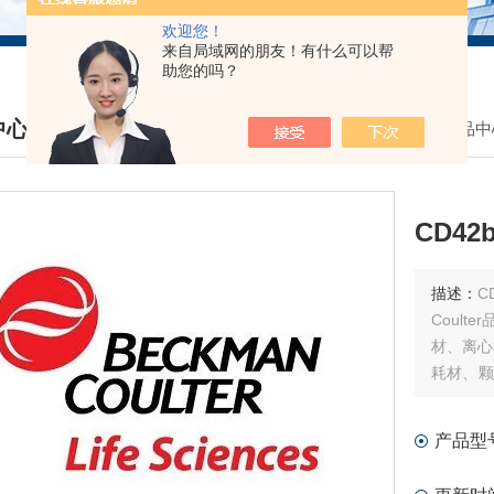
欢迎您！
来自局域网的朋友！有什么可以帮
助您的吗？
中心
我的位置：
首页
>
产品中
DUCTS CENTER
CD4
描述：
CD42
Coul
材、离心
耗材、颗
分子酶标
产品型