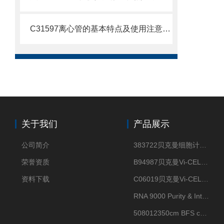
C31597离心管的基本特点及使用注意事项
关于我们
产品展示
公司简介
383722贝克曼细胞计数Vi-CELL XR Quad Pak
荣誉资质
B94987贝克曼Vi-CELL XR 4 package
资料下载
C06019贝克曼Vi-CELL BLU 试剂包
RNA 9000 Purity & Integrity Kit
508012350cm BFS cartridge (8)