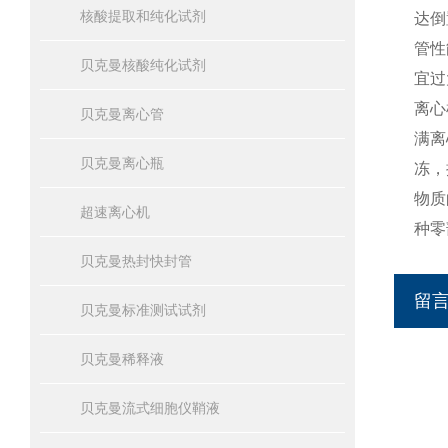
核酸提取和纯化试剂
达倒
管性
贝克曼核酸纯化试剂
宜过
离心
贝克曼离心管
满离
贝克曼离心瓶
冻，
物质
超速离心机
种零
贝克曼热封快封管
留
贝克曼标准测试试剂
贝克曼稀释液
贝克曼流式细胞仪鞘液