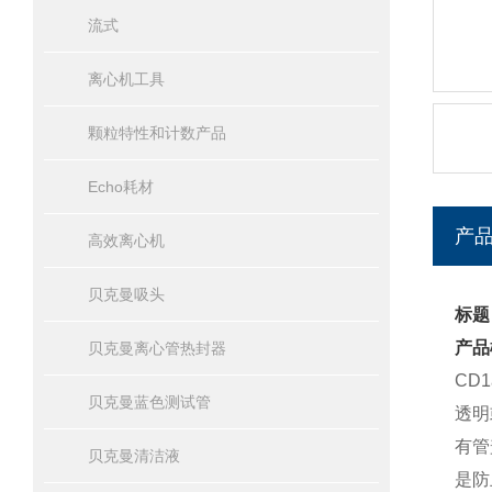
流式
离心机工具
颗粒特性和计数产品
Echo耗材
产
高效离心机
贝克曼吸头
标题
产品
贝克曼离心管热封器
CD
贝克曼蓝色测试管
透明
有管
贝克曼清洁液
是防