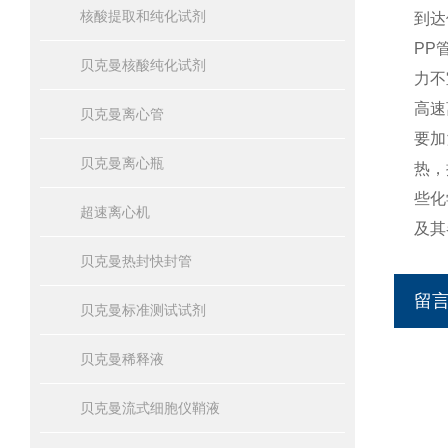
核酸提取和纯化试剂
到达
PP
贝克曼核酸纯化试剂
力不
高速
贝克曼离心管
要加
贝克曼离心瓶
热，
些化
超速离心机
及其
贝克曼热封快封管
留
贝克曼标准测试试剂
贝克曼稀释液
贝克曼流式细胞仪鞘液