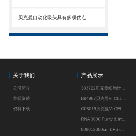
贝克曼自动化吸头具有多项优点
关于我们
产品展示
公司简介
383722贝克曼细胞计数Vi-CELL XR Quad Pak
荣誉资质
B94987贝克曼Vi-CELL XR 4 package
资料下载
C06019贝克曼Vi-CELL BLU 试剂包
RNA 9000 Purity & Integrity Kit
508012350cm BFS cartridge (8)