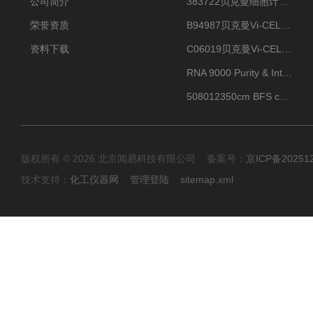
公司简介
383722贝克曼细胞计数Vi-CELL XR Quad Pak
荣誉资质
B94987贝克曼Vi-CELL XR 4 package
资料下载
C06019贝克曼Vi-CELL BLU 试剂包
RNA 9000 Purity & Integrity Kit
508012350cm BFS cartridge (8)
版权所有 © 2026 北京闻易科技有限公司 备案号：
京ICP备20251
技术支持：
化工仪器网
管理登陆
sitemap.xml