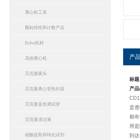
离心机工具
颗粒特性和计数产品
Echo耗材
产
高效离心机
贝克曼吸头
标题
产品
贝克曼离心管热封器
CD
贝克曼蓝色测试管
是透
都有
贝克曼清洁液
用是
核酸提取和纯化试剂
到达