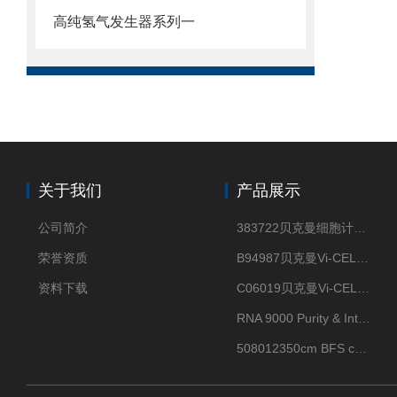
高纯氢气发生器系列一
关于我们
产品展示
公司简介
383722贝克曼细胞计数Vi-CELL XR Quad Pak
荣誉资质
B94987贝克曼Vi-CELL XR 4 package
资料下载
C06019贝克曼Vi-CELL BLU 试剂包
RNA 9000 Purity & Integrity Kit
508012350cm BFS cartridge (8)