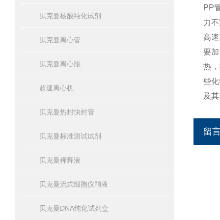
PP
贝克曼核酸纯化试剂
力不
高速
贝克曼离心管
要加
贝克曼离心瓶
热，
些化
超速离心机
及其
贝克曼热封快封管
留
贝克曼标准测试试剂
贝克曼稀释液
贝克曼流式细胞仪鞘液
贝克曼DNA纯化试剂盒