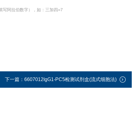
填写阿拉伯数字），如：三加四=7
下一篇：
6607012IgG1-PC5检测试剂盒(流式细胞法)