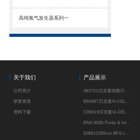
高纯氢气发生器系列一
关于我们
产品展示
公司简介
383722贝克曼细胞计数Vi-CELL XR Quad Pak
荣誉资质
B94987贝克曼Vi-CELL XR 4 package
资料下载
C06019贝克曼Vi-CELL BLU 试剂包
RNA 9000 Purity & Integrity Kit
508012350cm BFS cartridge (8)