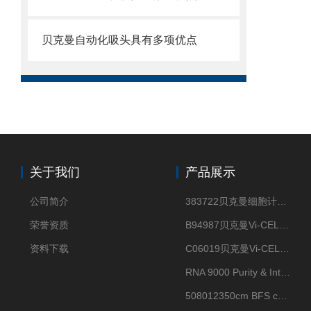
贝克曼自动化吸头具有多项优点
关于我们
产品展示
公司简介
383722贝克曼细胞计数Vi-CELL XR Quad Pak
荣誉资质
B94987贝克曼Vi-CELL XR 4 package
资料下载
C06019贝克曼Vi-CELL BLU 试剂包
RNA 9000 Purity & Integrity Kit
508012350cm BFS cartridge (8)