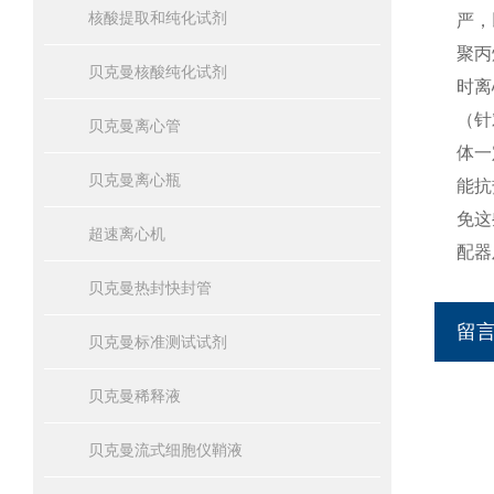
核酸提取和纯化试剂
严，
聚丙
贝克曼核酸纯化试剂
时离
（针
贝克曼离心管
体一
贝克曼离心瓶
能抗
免这
超速离心机
配器
贝克曼热封快封管
留
贝克曼标准测试试剂
贝克曼稀释液
贝克曼流式细胞仪鞘液