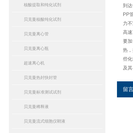
核酸提取和纯化试剂
到达
PP
贝克曼核酸纯化试剂
力不
高速
贝克曼离心管
要加
贝克曼离心瓶
热，
些化
超速离心机
及其
贝克曼热封快封管
留
贝克曼标准测试试剂
贝克曼稀释液
贝克曼流式细胞仪鞘液