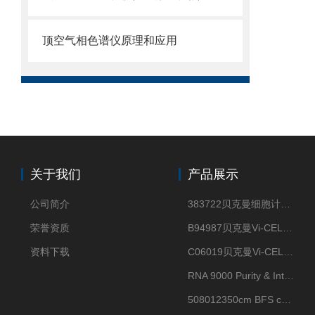
顶空气相色谱仪原理和应用
关于我们
产品展示
公司简介
383722贝克曼细胞计数Vi-CELL XR Quad Pak
荣誉资质
B94987贝克曼Vi-CELL XR 4 package
资料下载
C06019贝克曼Vi-CELL BLU 试剂包
RNA 9000 Purity & Integrity Kit
508012350cm BFS cartridge (8)