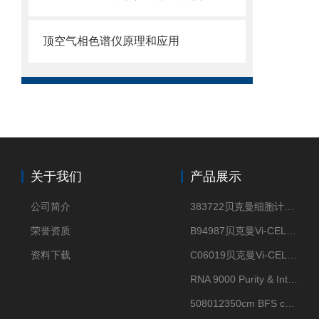
顶空气相色谱仪原理和应用
关于我们
产品展示
公司简介
383722贝克曼细胞计数Vi-CELL XR Quad Pak
荣誉资质
B94987贝克曼Vi-CELL XR 4 package
资料下载
C06019贝克曼Vi-CELL BLU 试剂包
RNA 9000 Purity & Integrity Kit
508012350cm BFS cartridge (8)