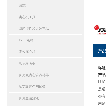
流式
离心机工具
颗粒特性和计数产品
Echo耗材
产
高效离心机
贝克曼吸头
标题
产品
贝克曼离心管热封器
LU
贝克曼蓝色测试管
是透
都有
贝克曼清洁液
用是