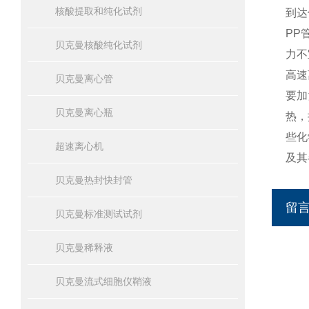
核酸提取和纯化试剂
到达
PP
贝克曼核酸纯化试剂
力不
高速
贝克曼离心管
要加
贝克曼离心瓶
热，
些化
超速离心机
及其
贝克曼热封快封管
留
贝克曼标准测试试剂
贝克曼稀释液
贝克曼流式细胞仪鞘液