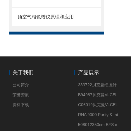
顶空气相色谱仪原理和应用
关于我们
产品展示
公司简介
383722贝克曼细胞计数Vi-CELL XR Quad Pak
荣誉资质
B94987贝克曼Vi-CELL XR 4 package
资料下载
C06019贝克曼Vi-CELL BLU 试剂包
RNA 9000 Purity & Integrity Kit
508012350cm BFS cartridge (8)