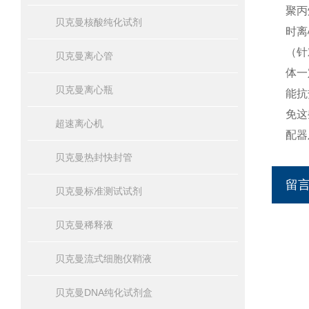
聚丙
贝克曼核酸纯化试剂
时离
（针
贝克曼离心管
体一
贝克曼离心瓶
能抗
免这
超速离心机
配器
贝克曼热封快封管
留
贝克曼标准测试试剂
贝克曼稀释液
贝克曼流式细胞仪鞘液
贝克曼DNA纯化试剂盒