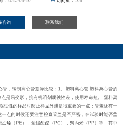
间：
2025-08-20
访问量：
168
品咨询
联系我们
玻璃离心管，钢制离心管差异比较：1、塑料离心管 塑料离心管的
点是易变形，抗有机溶剂腐蚀性差，使用寿命短。 塑料离
腐蚀性的样品时防止样品外泄是很重要的一点；管盖还有一
这一点的时候还要注意检查管盖是否严密，在试验时能否盖
乙烯（PE），聚碳酸酯（PC），聚丙烯（PP）等，其中