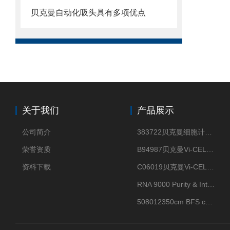
贝克曼自动化吸头具有多项优点
关于我们
产品展示
公司简介
383722贝克曼细胞计数Vi-CELL XR Quad Pak
荣誉资质
B94987贝克曼Vi-CELL XR 4 package
资料下载
C06019贝克曼Vi-CELL BLU 试剂包
RNA 9000 Purity & Integrity Kit
508012350cm BFS cartridge (8)