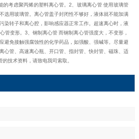
能的考虑聚丙烯的塑料离心管。2、玻璃离心管 使用玻璃管
不选用玻璃管。离心管盖子封闭性不够好，液体就不能加满
污染转子和离心腔，影响感应器正常工作。超速离心时，液
心管变形。3、钢制离心管 而钢制离心管强度大，不变形，
应避免接触强腐蚀性的化学药品，如强酸、强碱等。尽量避
离心管、高速离心瓶、开口管、指封管、快封管、磁珠、适
管的技术资料，请致电我司索取。