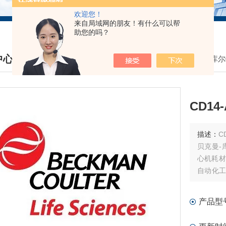
欢迎您！
来自局域网的朋友！有什么可以帮
助您的吗？
中心
我的位置：
首页
>
产品中心
>
贝克曼库尔
DUCTS CENTER
CD14
描述：
CD
贝克曼-
心机耗材
自动化工
试剂耗材
产品型