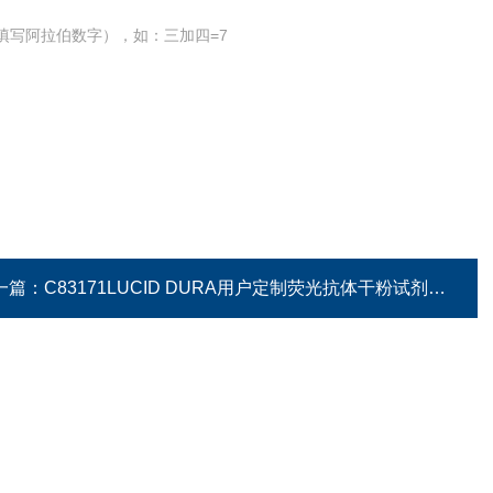
填写阿拉伯数字），如：三加四=7
一篇：
C83171LUCID DURA用户定制荧光抗体干粉试剂