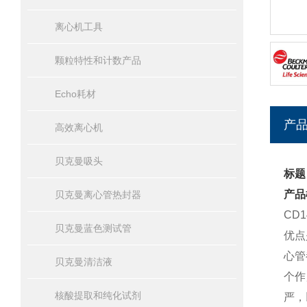
离心机工具
颗粒特性和计数产品
Echo耗材
产
高效离心机
贝克曼吸头
标题
产品
贝克曼离心管热封器
CD
贝克曼蓝色测试管
优点
心管
贝克曼清洁液
个作
核酸提取和纯化试剂
严，