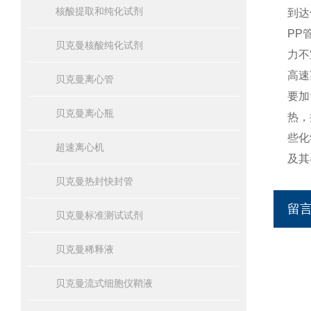
核酸提取和纯化试剂
到达
PP
贝克曼核酸纯化试剂
力不
高速
贝克曼离心管
要加
贝克曼离心瓶
热，
些化
超速离心机
及其
贝克曼热封快封管
留
贝克曼标准测试试剂
贝克曼稀释液
贝克曼流式细胞仪鞘液