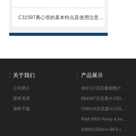
C31597离心管的基本特点及使用注意事项
关于我们
产品展示
公司简介
383722贝克曼细胞计数Vi-CELL XR Quad Pak
荣誉资质
B94987贝克曼Vi-CELL XR 4 package
资料下载
C06019贝克曼Vi-CELL BLU 试剂包
RNA 9000 Purity & Integrity Kit
508012350cm BFS cartridge (8)