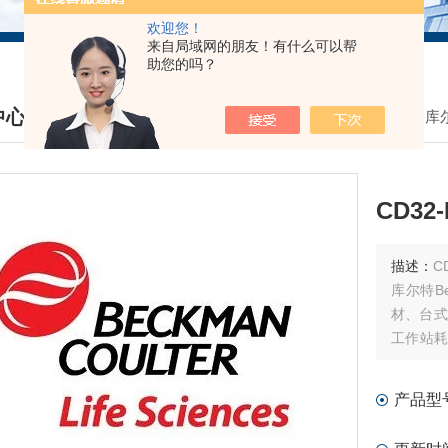
欢迎您！
来自局域网的朋友！有什么可以帮
助您的吗？
中心
我的位置：
首页
>
产品中心
>
贝克曼库尔
DUCTS CENTER
CD3
描述：
CD
库尔特B
材、台式
工作站耗
材和软件
产品型