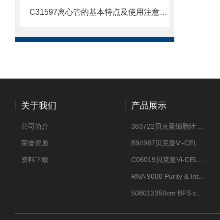
C31597离心管的基本特点及使用注意事项
关于我们
产品展示
公司简介
383722贝克曼细胞计数Vi-CELL XR Quad Pak
荣誉资质
B94987贝克曼Vi-CELL XR 4 package
资料下载
C06019贝克曼Vi-CELL BLU 试剂包
RNA 9000 Purity & Integrity Kit
508012350cm BFS cartridge (8)