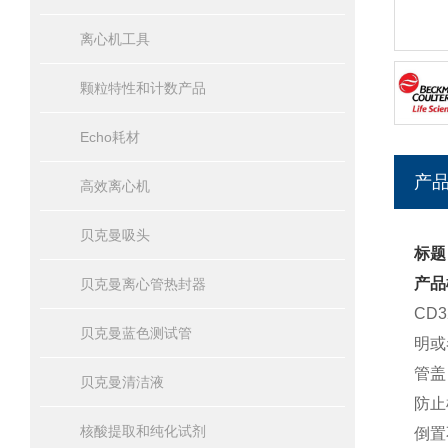
离心机工具
颗粒特性和计数产品
Echo耗材
产
高效离心机
贝克曼吸头
标题
产品
贝克曼离心管热封器
CD
贝克曼蓝色测试管
明或
管盖
贝克曼清洁液
防止
核酸提取和纯化试剂
倒置