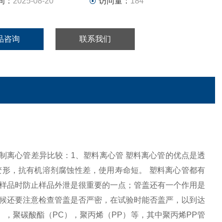
间：
2025-08-20
访问量：
184
品咨询
联系我们
，钢制离心管差异比较：1、塑料离心管 塑料离心管的优点是透
形，抗有机溶剂腐蚀性差，使用寿命短。 塑料离心管都有
样品时防止样品外泄是很重要的一点；管盖还有一个作用是
候还要注意检查管盖是否严密，在试验时能否盖严，以到达
），聚碳酸酯（PC），聚丙烯（PP）等，其中聚丙烯PP管