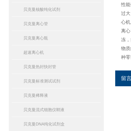
性能
贝克曼核酸纯化试剂
过大
心机
贝克曼离心管
离心
贝克曼离心瓶
冻，
物质
超速离心机
种零
贝克曼热封快封管
留
贝克曼标准测试试剂
贝克曼稀释液
贝克曼流式细胞仪鞘液
贝克曼DNA纯化试剂盒