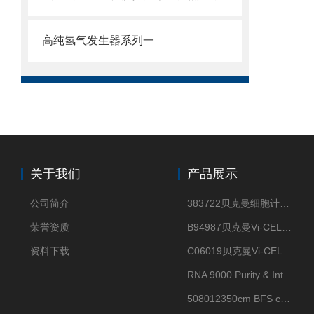
高纯氢气发生器系列一
关于我们
产品展示
公司简介
383722贝克曼细胞计数Vi-CELL XR Quad Pak
荣誉资质
B94987贝克曼Vi-CELL XR 4 package
资料下载
C06019贝克曼Vi-CELL BLU 试剂包
RNA 9000 Purity & Integrity Kit
508012350cm BFS cartridge (8)