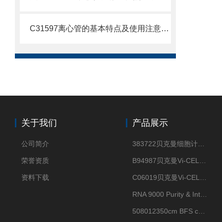
C31597离心管的基本特点及使用注意事项
关于我们
产品展示
公司简介
383722贝克曼细胞计数Vi-CELL XR Quad Pak
荣誉资质
B94987贝克曼Vi-CELL XR 4 package
资料下载
C06019贝克曼Vi-CELL BLU 试剂包
RNA 9000 Purity & Integrity Kit
508012350cm BFS cartridge (8)