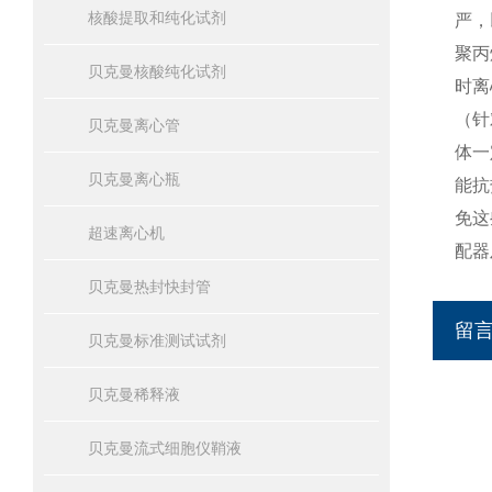
核酸提取和纯化试剂
严，
聚丙
贝克曼核酸纯化试剂
时离
（针
贝克曼离心管
体一
贝克曼离心瓶
能抗
免这
超速离心机
配器
贝克曼热封快封管
留
贝克曼标准测试试剂
贝克曼稀释液
贝克曼流式细胞仪鞘液