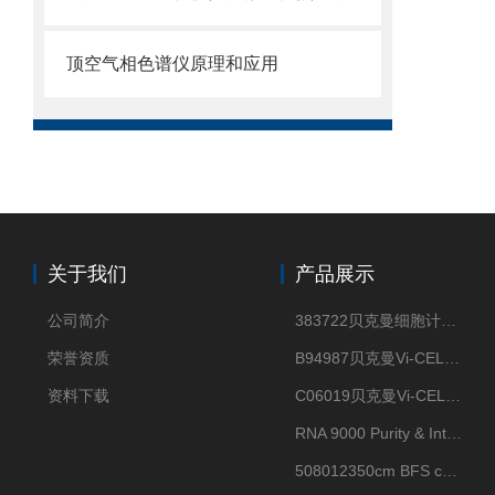
顶空气相色谱仪原理和应用
关于我们
产品展示
公司简介
383722贝克曼细胞计数Vi-CELL XR Quad Pak
荣誉资质
B94987贝克曼Vi-CELL XR 4 package
资料下载
C06019贝克曼Vi-CELL BLU 试剂包
RNA 9000 Purity & Integrity Kit
508012350cm BFS cartridge (8)