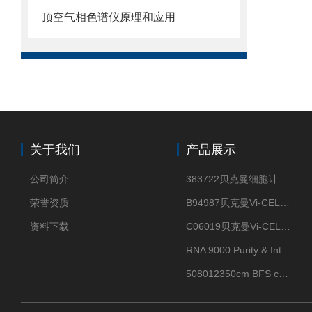
顶空气相色谱仪原理和应用
关于我们
产品展示
公司简介
383722贝克曼细胞计数Vi-CELL XR Quad Pak
荣誉资质
B94987贝克曼Vi-CELL XR 4 package
资料下载
C06019贝克曼Vi-CELL BLU 试剂包
RNA 9000 Purity & Integrity Kit
508012350cm BFS cartridge (8)