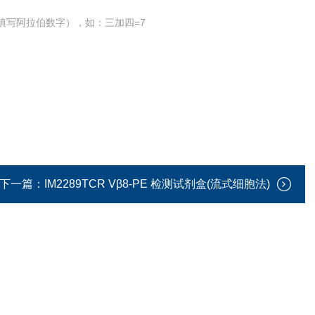
填写阿拉伯数字），如：三加四=7
下一篇：
IM2289TCR Vβ8-PE 检测试剂盒(流式细胞法)