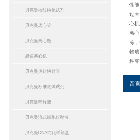
性能
贝克曼核酸纯化试剂
过大
心机
贝克曼离心管
离心
贝克曼离心瓶
冻，
物质
超速离心机
种零
贝克曼热封快封管
留
贝克曼标准测试试剂
贝克曼稀释液
贝克曼流式细胞仪鞘液
贝克曼DNA纯化试剂盒