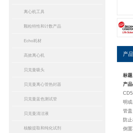
离心机工具
颗粒特性和计数产品
Echo耗材
产
高效离心机
贝克曼吸头
标题
产品
贝克曼离心管热封器
CD
贝克曼蓝色测试管
明或
管盖
贝克曼清洁液
防止
核酸提取和纯化试剂
倒置