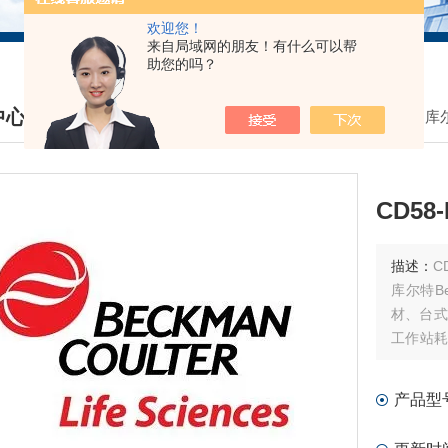
欢迎您！
来自局域网的朋友！有什么可以帮
助您的吗？
中心
我的位置：
首页
>
产品中心
>
贝克曼库尔
DUCTS CENTER
CD5
描述：
CD
库尔特B
材、台式
工作站耗
材和软件
产品型