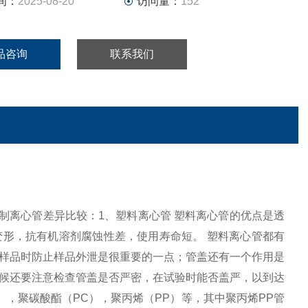
间：
2025-08-20
访问量：
152
品咨询
联系我们
，钢制离心管差异比较：1、塑料离心管 塑料离心管的优点是透
形，抗有机溶剂腐蚀性差，使用寿命短。 塑料离心管都有
样品时防止样品外泄是很重要的一点；管盖还有一个作用是
候还要注意检查管盖是否严密，在试验时能否盖严，以到达
），聚碳酸酯（PC），聚丙烯（PP）等，其中聚丙烯PP管