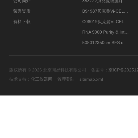
公司简介
383722贝克曼细胞计数Vi-CELL XR Quad Pak
荣誉资质
B94987贝克曼Vi-CELL XR 4 package
资料下载
C06019贝克曼Vi-CELL BLU 试剂包
RNA 9000 Purity & Integrity Kit
508012350cm BFS cartridge (8)
版权所有 © 2026 北京闻易科技有限公司 备案号：
京ICP备20251
技术支持：
化工仪器网
管理登陆
sitemap.xml