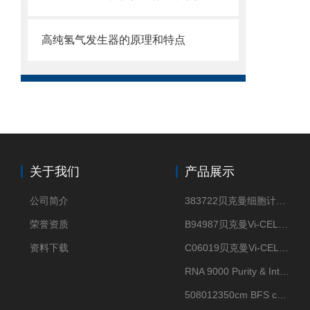
高纯氢气发生器的原理和特点
关于我们
产品展示
公司简介
383722贝克曼细胞计数Vi-CELL XR Quad Pak
荣誉资质
B94987贝克曼Vi-CELL XR 4 package
资料下载
C06019贝克曼Vi-CELL BLU 试剂包
RNA 9000 Purity & Integrity Kit
508012350cm BFS cartridge (8)