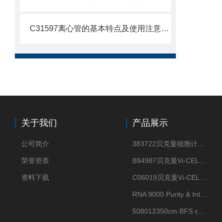
C31597离心管的基本特点及使用注意事项
关于我们
产品展示
公司简介
383722贝克曼细胞计数Vi-CELL XR Quad Pak
荣誉资质
B94987贝克曼Vi-CELL XR 4 package
资料下载
C06019贝克曼Vi-CELL BLU 试剂包
RNA 9000 Purity & Integrity Kit
508012350cm BFS cartridge (8)