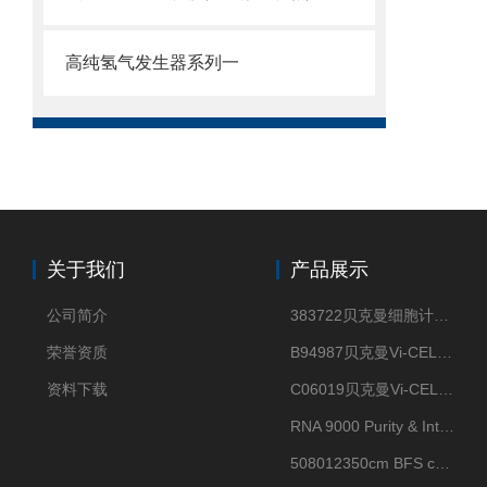
高纯氢气发生器系列一
关于我们
产品展示
公司简介
383722贝克曼细胞计数Vi-CELL XR Quad Pak
荣誉资质
B94987贝克曼Vi-CELL XR 4 package
资料下载
C06019贝克曼Vi-CELL BLU 试剂包
RNA 9000 Purity & Integrity Kit
508012350cm BFS cartridge (8)