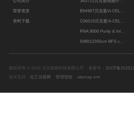
公司简介
383722贝克曼细胞计数Vi-CELL XR Quad Pak
荣誉资质
B94987贝克曼Vi-CELL XR 4 package
资料下载
C06019贝克曼Vi-CELL BLU 试剂包
RNA 9000 Purity & Integrity Kit
508012350cm BFS cartridge (8)
版权所有 © 2026 北京闻易科技有限公司 备案号：
京ICP备20251
技术支持：
化工仪器网
管理登陆
sitemap.xml