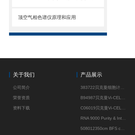
顶空气相色谱仪原理和应用
关于我们
产品展示
公司简介
383722贝克曼细胞计数Vi-CELL XR Quad Pak
荣誉资质
B94987贝克曼Vi-CELL XR 4 package
资料下载
C06019贝克曼Vi-CELL BLU 试剂包
RNA 9000 Purity & Integrity Kit
508012350cm BFS cartridge (8)