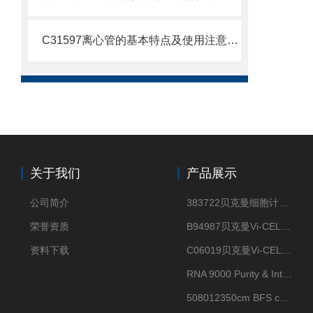
C31597离心管的基本特点及使用注意事项
关于我们
产品展示
公司简介
383722贝克曼细胞计数Vi-CELL XR Quad Pak
荣誉资质
B94987贝克曼Vi-CELL XR 4 package
资料下载
C06019贝克曼Vi-CELL BLU 试剂包
RNA 9000 Purity & Integrity Kit
508012350cm BFS cartridge (8)