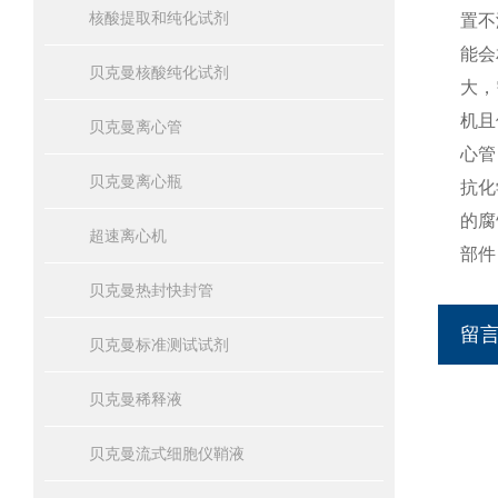
核酸提取和纯化试剂
置不
能会
贝克曼核酸纯化试剂
大，
机且
贝克曼离心管
心管
贝克曼离心瓶
抗化
的腐
超速离心机
部件
贝克曼热封快封管
留
贝克曼标准测试试剂
贝克曼稀释液
贝克曼流式细胞仪鞘液