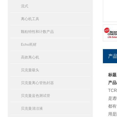
流式
离心机工具
颗粒特性和计数产品
Echo耗材
产
高效离心机
贝克曼吸头
标题
产品
贝克曼离心管热封器
TC
贝克曼蓝色测试管
是透
都有
贝克曼清洁液
用是