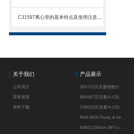
C31597离心管的基本特点及使用注意事项
关于我们
产品展示
公司简介
383722贝克曼细胞计数Vi-CELL XR Quad Pak
荣誉资质
B94987贝克曼Vi-CELL XR 4 package
资料下载
C06019贝克曼Vi-CELL BLU 试剂包
RNA 9000 Purity & Integrity Kit
508012350cm BFS cartridge (8)