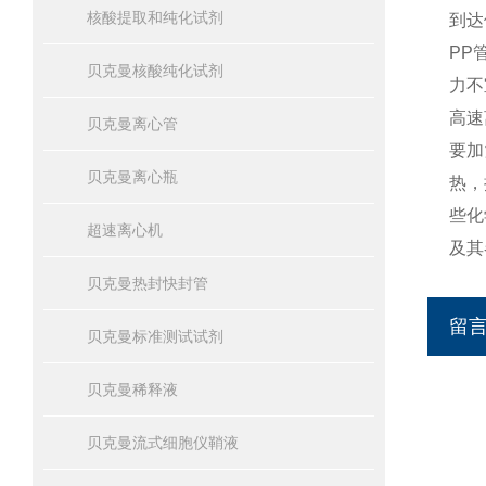
核酸提取和纯化试剂
到达
PP
贝克曼核酸纯化试剂
力不
高速
贝克曼离心管
要加
贝克曼离心瓶
热，
些化
超速离心机
及其
贝克曼热封快封管
留
贝克曼标准测试试剂
贝克曼稀释液
贝克曼流式细胞仪鞘液