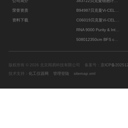
公司简介
383722贝克曼细胞计数Vi-CELL XR Quad Pak
荣誉资质
B94987贝克曼Vi-CELL XR 4 package
资料下载
C06019贝克曼Vi-CELL BLU 试剂包
RNA 9000 Purity & Integrity Kit
508012350cm BFS cartridge (8)
版权所有 © 2026 北京闻易科技有限公司 备案号：
京ICP备20251
技术支持：
化工仪器网
管理登陆
sitemap.xml