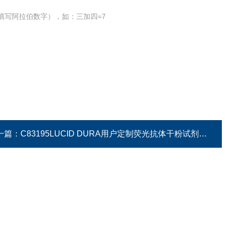
填写阿拉伯数字），如：三加四=7
一篇：
C83195LUCID DURA用户定制荧光抗体干粉试剂