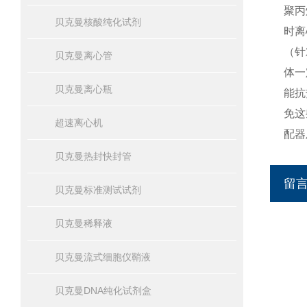
聚丙
贝克曼核酸纯化试剂
时离
（针
贝克曼离心管
体一
贝克曼离心瓶
能抗
免这
超速离心机
配器
贝克曼热封快封管
留
贝克曼标准测试试剂
贝克曼稀释液
贝克曼流式细胞仪鞘液
贝克曼DNA纯化试剂盒