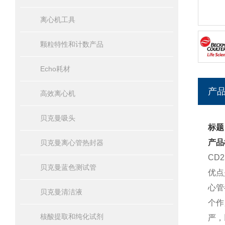
离心机工具
颗粒特性和计数产品
Echo耗材
产
高效离心机
贝克曼吸头
标题：
产品
贝克曼离心管热封器
CD
贝克曼蓝色测试管
优点
心管
贝克曼清洁液
个作
核酸提取和纯化试剂
严，