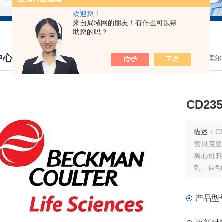
欢迎您！
来自局域网的朋友！有什么可以帮
助您的吗？
中心
我的位置：
首页
>
产品中心
>
贝克曼库尔
DUCTS CENTER
CD235
描述：
CD
营贝克曼
离心机耗
剂、自动
胞仪试剂
产品型