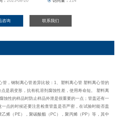
间：
2025-08-20
访问量：
214
品咨询
联系我们
心管，玻璃离心管，钢制离心管差异比较：1、塑料离心管 塑料离心管的
点是易变形，抗有机溶剂腐蚀性差，使用寿命短。 塑料离
腐蚀性的样品时防止样品外泄是很重要的一点；管盖还有一
这一点的时候还要注意检查管盖是否严密，在试验时能否盖
乙烯（PE），聚碳酸酯（PC），聚丙烯（PP）等，其中