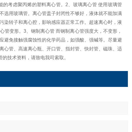
能的考虑聚丙烯的塑料离心管。2、玻璃离心管 使用玻璃管
不选用玻璃管。离心管盖子封闭性不够好，液体就不能加满
污染转子和离心腔，影响感应器正常工作。超速离心时，液
心管变形。3、钢制离心管 而钢制离心管强度大，不变形，
应避免接触强腐蚀性的化学药品，如强酸、强碱等。尽量避
离心管、高速离心瓶、开口管、指封管、快封管、磁珠、适
管的技术资料，请致电我司索取。