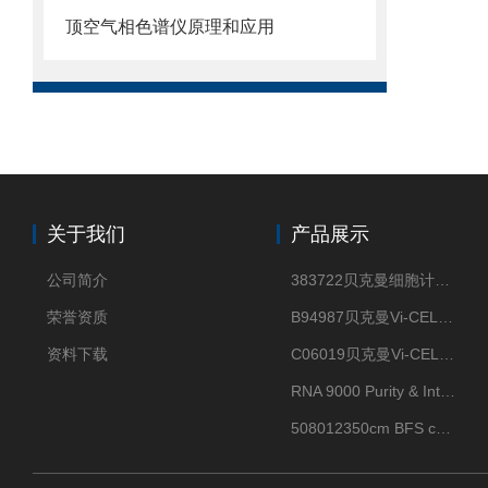
顶空气相色谱仪原理和应用
关于我们
产品展示
公司简介
383722贝克曼细胞计数Vi-CELL XR Quad Pak
荣誉资质
B94987贝克曼Vi-CELL XR 4 package
资料下载
C06019贝克曼Vi-CELL BLU 试剂包
RNA 9000 Purity & Integrity Kit
508012350cm BFS cartridge (8)