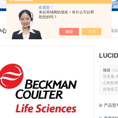
欢迎您！
来自局域网的朋友！有什么可以帮
助您的吗？
中心
我的位置：
首页
>
产品中心
>
贝克曼库尔
DUCTS CENTER
LUC
描述：
LU
贝克曼-
心机耗材
自动化工
试剂耗材
产品型