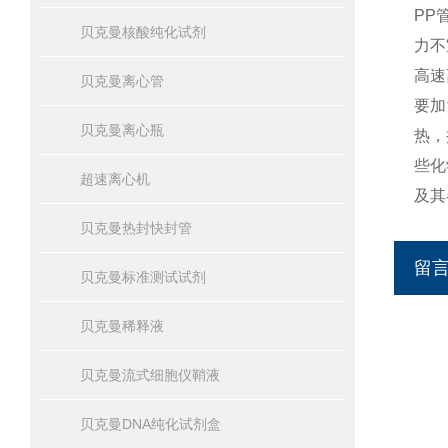
PP
贝克曼核酸纯化试剂
力不
高速
贝克曼离心管
要加
贝克曼离心瓶
热，
些化
超速离心机
及其
贝克曼热封快封管
留
贝克曼标准测试试剂
贝克曼稀释液
贝克曼流式细胞仪鞘液
贝克曼DNA纯化试剂盒