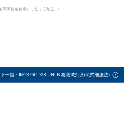
填写阿拉伯数字），如：三加四=7
下一篇：
IM1376CD28-UNLB 检测试剂盒(流式细胞法)