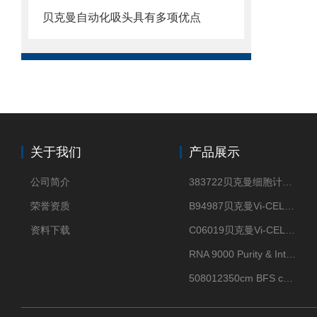
贝克曼自动化吸头具有多项优点
关于我们
产品展示
公司简介
383722贝克曼细胞计数Vi-CELL XR Quad Pak
荣誉资质
B94987贝克曼Vi-CELL XR 4 package
资料下载
C06019贝克曼Vi-CELL BLU 试剂包
RNA 9000 Purity & Integrity Kit
508012350cm BFS cartridge (8)