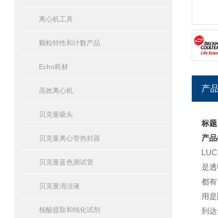
离心机工具
颗粒特性和计数产品
Echo耗材
产
高效离心机
贝克曼吸头
标题
产品
贝克曼离心管热封器
LU
贝克曼蓝色测试管
是透
都有
贝克曼清洁液
用是
核酸提取和纯化试剂
到达