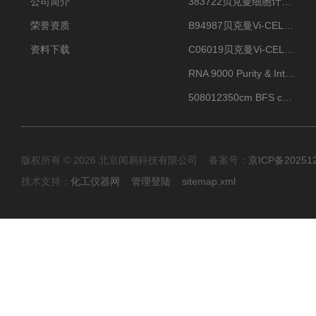
公司简介
383722贝克曼细胞计数Vi-CELL XR Quad Pak
荣誉资质
B94987贝克曼Vi-CELL XR 4 package
资料下载
C06019贝克曼Vi-CELL BLU 试剂包
RNA 9000 Purity & Integrity Kit
508012350cm BFS cartridge (8)
版权所有 © 2026 北京闻易科技有限公司 备案号：
京ICP备20251
技术支持：
化工仪器网
管理登陆
sitemap.xml