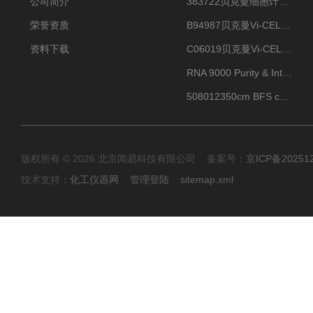
公司简介
383722贝克曼细胞计数Vi-CELL XR Quad Pak
荣誉资质
B94987贝克曼Vi-CELL XR 4 package
资料下载
C06019贝克曼Vi-CELL BLU 试剂包
RNA 9000 Purity & Integrity Kit
508012350cm BFS cartridge (8)
版权所有 © 2026 北京闻易科技有限公司 备案号：
京ICP备20251
技术支持：
化工仪器网
管理登陆
sitemap.xml