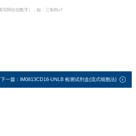
填写阿拉伯数字），如：三加四=7
下一篇：
IM0813CD16-UNLB 检测试剂盒(流式细胞法)