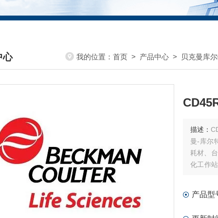
中心
我的位置：
首页
>
产品中心
>
贝克曼库尔
DUCTS CENTER
CD4
描述：
CD
曼-库尔
耗材、台
化工作站
耗材和软
产品型