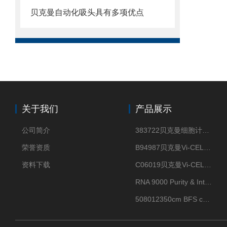
贝克曼自动化吸头具有多项优点
关于我们
产品展示
公司简介
383722贝克曼细胞计数Vi-CELL XR Quad Pak
荣誉资质
B94987贝克曼Vi-CELL XR 4 package
资料下载
C06019贝克曼Vi-CELL BLU 试剂包
RNA 9000 Purity & Integrity Kit
508012350cm BFS cartridge (8)