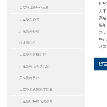
PP
贝克曼核酸纯化试剂
力不
高速
贝克曼离心管
要加
贝克曼离心瓶
热，
些化
超速离心机
及其
贝克曼热封快封管
留
贝克曼标准测试试剂
贝克曼稀释液
贝克曼流式细胞仪鞘液
贝克曼DNA纯化试剂盒