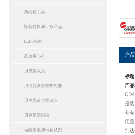
离心机工具
颗粒特性和计数产品
Echo耗材
产
高效离心机
贝克曼吸头
标题
产品
贝克曼离心管热封器
CD
贝克曼蓝色测试管
是透
都有
贝克曼清洁液
用是
核酸提取和纯化试剂
到达